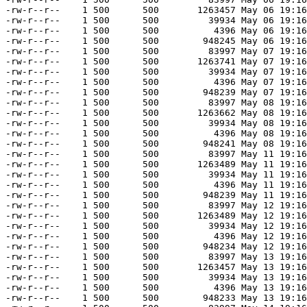
-rw-r--r--    1 500      500       1263457 May 06 19:16
-rw-r--r--    1 500      500         39934 May 06 19:16
-rw-r--r--    1 500      500          4396 May 06 19:16
-rw-r--r--    1 500      500        948245 May 06 19:16
-rw-r--r--    1 500      500         83997 May 07 19:16
-rw-r--r--    1 500      500       1263741 May 07 19:16
-rw-r--r--    1 500      500         39934 May 07 19:16
-rw-r--r--    1 500      500          4396 May 07 19:16
-rw-r--r--    1 500      500        948239 May 07 19:16
-rw-r--r--    1 500      500         83997 May 08 19:16
-rw-r--r--    1 500      500       1263662 May 08 19:16
-rw-r--r--    1 500      500         39934 May 08 19:16
-rw-r--r--    1 500      500          4396 May 08 19:16
-rw-r--r--    1 500      500        948241 May 08 19:16
-rw-r--r--    1 500      500         83997 May 11 19:16
-rw-r--r--    1 500      500       1263489 May 11 19:16
-rw-r--r--    1 500      500         39934 May 11 19:16
-rw-r--r--    1 500      500          4396 May 11 19:16
-rw-r--r--    1 500      500        948239 May 11 19:16
-rw-r--r--    1 500      500         83997 May 12 19:16
-rw-r--r--    1 500      500       1263489 May 12 19:16
-rw-r--r--    1 500      500         39934 May 12 19:16
-rw-r--r--    1 500      500          4396 May 12 19:16
-rw-r--r--    1 500      500        948234 May 12 19:16
-rw-r--r--    1 500      500         83997 May 13 19:16
-rw-r--r--    1 500      500       1263457 May 13 19:16
-rw-r--r--    1 500      500         39934 May 13 19:16
-rw-r--r--    1 500      500          4396 May 13 19:16
-rw-r--r--    1 500      500        948233 May 13 19:16