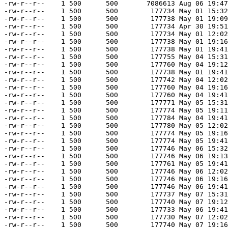
-rw-r--r--    1 500      500       7086613 Aug 06 19:47
-rw-r--r--    1 500      500        177734 May 01 15:32
-rw-r--r--    1 500      500        177738 May 01 19:09
-rw-r--r--    1 500      500        177734 Apr 30 19:51
-rw-r--r--    1 500      500        177734 May 01 12:02
-rw-r--r--    1 500      500        177738 May 01 19:16
-rw-r--r--    1 500      500        177738 May 01 19:41
-rw-r--r--    1 500      500        177755 May 04 15:31
-rw-r--r--    1 500      500        177760 May 04 19:12
-rw-r--r--    1 500      500        177738 May 01 19:41
-rw-r--r--    1 500      500        177742 May 04 12:02
-rw-r--r--    1 500      500        177760 May 04 19:16
-rw-r--r--    1 500      500        177760 May 04 19:41
-rw-r--r--    1 500      500        177771 May 05 15:31
-rw-r--r--    1 500      500        177774 May 05 19:11
-rw-r--r--    1 500      500        177784 May 04 19:41
-rw-r--r--    1 500      500        177780 May 05 12:02
-rw-r--r--    1 500      500        177774 May 05 19:16
-rw-r--r--    1 500      500        177774 May 05 19:41
-rw-r--r--    1 500      500        177746 May 06 15:32
-rw-r--r--    1 500      500        177746 May 06 19:13
-rw-r--r--    1 500      500        177761 May 05 19:41
-rw-r--r--    1 500      500        177746 May 06 12:02
-rw-r--r--    1 500      500        177746 May 06 19:16
-rw-r--r--    1 500      500        177746 May 06 19:41
-rw-r--r--    1 500      500        177737 May 07 15:31
-rw-r--r--    1 500      500        177740 May 07 19:12
-rw-r--r--    1 500      500        177733 May 06 19:41
-rw-r--r--    1 500      500        177730 May 07 12:02
-rw-r--r--    1 500      500        177740 May 07 19:16