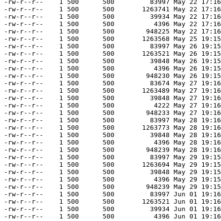
-rw-r--r--    1 500      500         83997 May 22 17:16
-rw-r--r--    1 500      500       1263741 May 22 17:16
-rw-r--r--    1 500      500         39934 May 22 17:16
-rw-r--r--    1 500      500          4396 May 22 17:16
-rw-r--r--    1 500      500        948225 May 22 17:16
-rw-r--r--    1 500      500       1263568 May 25 19:15
-rw-r--r--    1 500      500         83997 May 26 19:15
-rw-r--r--    1 500      500       1263521 May 26 19:15
-rw-r--r--    1 500      500         39848 May 26 19:15
-rw-r--r--    1 500      500          4396 May 26 19:15
-rw-r--r--    1 500      500        948230 May 26 19:15
-rw-r--r--    1 500      500         83674 May 27 19:16
-rw-r--r--    1 500      500       1263489 May 27 19:16
-rw-r--r--    1 500      500         39848 May 27 19:16
-rw-r--r--    1 500      500          4222 May 27 19:16
-rw-r--r--    1 500      500        948233 May 27 19:16
-rw-r--r--    1 500      500         83997 May 28 19:16
-rw-r--r--    1 500      500       1263773 May 28 19:16
-rw-r--r--    1 500      500         39848 May 28 19:16
-rw-r--r--    1 500      500          4396 May 28 19:16
-rw-r--r--    1 500      500        948239 May 28 19:16
-rw-r--r--    1 500      500         83997 May 29 19:15
-rw-r--r--    1 500      500       1263694 May 29 19:15
-rw-r--r--    1 500      500         39848 May 29 19:15
-rw-r--r--    1 500      500          4396 May 29 19:15
-rw-r--r--    1 500      500        948239 May 29 19:15
-rw-r--r--    1 500      500         83997 Jun 01 19:16
-rw-r--r--    1 500      500       1263521 Jun 01 19:16
-rw-r--r--    1 500      500         39934 Jun 01 19:16
-rw-r--r--    1 500      500          4396 Jun 01 19:16