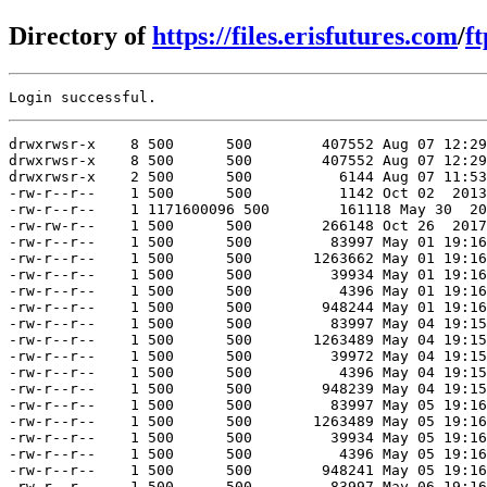
Directory of
https://files.erisfutures.com
/
ft
drwxrwsr-x    8 500      500        407552 Aug 07 12:29
drwxrwsr-x    8 500      500        407552 Aug 07 12:29
drwxrwsr-x    2 500      500          6144 Aug 07 11:53
-rw-r--r--    1 500      500          1142 Oct 02  2013
-rw-r--r--    1 1171600096 500        161118 May 30  20
-rw-rw-r--    1 500      500        266148 Oct 26  2017
-rw-r--r--    1 500      500         83997 May 01 19:16
-rw-r--r--    1 500      500       1263662 May 01 19:16
-rw-r--r--    1 500      500         39934 May 01 19:16
-rw-r--r--    1 500      500          4396 May 01 19:16
-rw-r--r--    1 500      500        948244 May 01 19:16
-rw-r--r--    1 500      500         83997 May 04 19:15
-rw-r--r--    1 500      500       1263489 May 04 19:15
-rw-r--r--    1 500      500         39972 May 04 19:15
-rw-r--r--    1 500      500          4396 May 04 19:15
-rw-r--r--    1 500      500        948239 May 04 19:15
-rw-r--r--    1 500      500         83997 May 05 19:16
-rw-r--r--    1 500      500       1263489 May 05 19:16
-rw-r--r--    1 500      500         39934 May 05 19:16
-rw-r--r--    1 500      500          4396 May 05 19:16
-rw-r--r--    1 500      500        948241 May 05 19:16
-rw-r--r--    1 500      500         83997 May 06 19:16