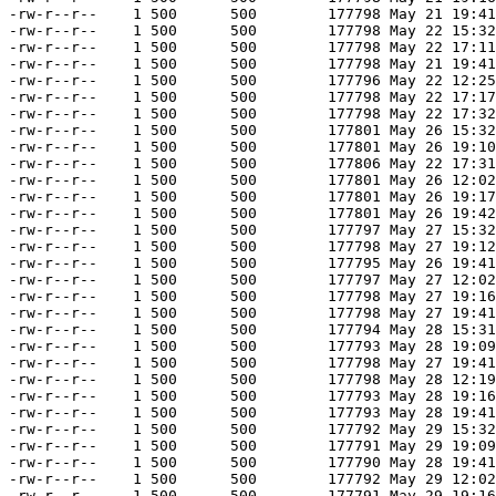
-rw-r--r--    1 500      500        177798 May 21 19:41
-rw-r--r--    1 500      500        177798 May 22 15:32
-rw-r--r--    1 500      500        177798 May 22 17:11
-rw-r--r--    1 500      500        177798 May 21 19:41
-rw-r--r--    1 500      500        177796 May 22 12:25
-rw-r--r--    1 500      500        177798 May 22 17:17
-rw-r--r--    1 500      500        177798 May 22 17:32
-rw-r--r--    1 500      500        177801 May 26 15:32
-rw-r--r--    1 500      500        177801 May 26 19:10
-rw-r--r--    1 500      500        177806 May 22 17:31
-rw-r--r--    1 500      500        177801 May 26 12:02
-rw-r--r--    1 500      500        177801 May 26 19:17
-rw-r--r--    1 500      500        177801 May 26 19:42
-rw-r--r--    1 500      500        177797 May 27 15:32
-rw-r--r--    1 500      500        177798 May 27 19:12
-rw-r--r--    1 500      500        177795 May 26 19:41
-rw-r--r--    1 500      500        177797 May 27 12:02
-rw-r--r--    1 500      500        177798 May 27 19:16
-rw-r--r--    1 500      500        177798 May 27 19:41
-rw-r--r--    1 500      500        177794 May 28 15:31
-rw-r--r--    1 500      500        177793 May 28 19:09
-rw-r--r--    1 500      500        177798 May 27 19:41
-rw-r--r--    1 500      500        177798 May 28 12:19
-rw-r--r--    1 500      500        177793 May 28 19:16
-rw-r--r--    1 500      500        177793 May 28 19:41
-rw-r--r--    1 500      500        177792 May 29 15:32
-rw-r--r--    1 500      500        177791 May 29 19:09
-rw-r--r--    1 500      500        177790 May 28 19:41
-rw-r--r--    1 500      500        177792 May 29 12:02
-rw-r--r--    1 500      500        177791 May 29 19:16